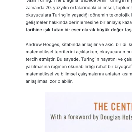
“Alan Turing: The Enigma” sadece Alan Turing’in ki
zamanda 20. yüzyılın ortalarındaki bilimsel, toplumsa
okuyuculara Turing’in yaşadığı dönemin teknolojik i
gelişmeler hakkında derinlemesine bir anlayış kaza
tarihine ışık tutan bir eser olarak büyük değer taşı
Andrew Hodges, kitabında anlaşılır ve akıcı bir dil ku
matematiksel teorilerini açıklarken, okuyucunun bunl
tercih etmiştir. Bu sayede, Turing’in hayatını ve çalı
yazılmasına rağmen okunabilirliği rahat bir biyografi
matematiksel ve bilimsel çalışmalarını anlatan kısıml
anlaşılması zor olabilir.