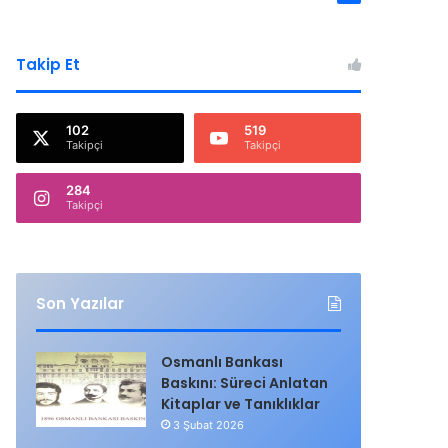
Takip Et
102
519
Takipçi
Takipçi
284
Takipçi
Son Yazılar
Osmanlı Bankası
Baskını: Süreci Anlatan
Kitaplar ve Tanıklıklar
3 Şubat 2026