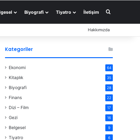
Arama yap ..
lgesel
Biyografi
Tiyatro
İletişim
Hakkımızda
Kategoriler
Ekonomi
64
Kitaplık
35
Biyografi
28
Finans
22
Dizi – Film
17
Gezi
16
Belgesel
9
Tiyatro
6