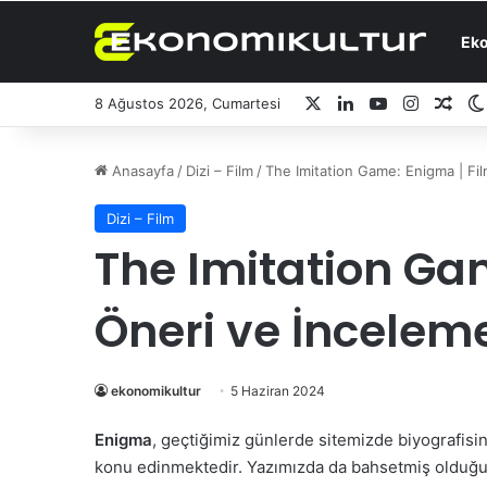
Ek
X
LinkedIn
YouTube
Instagr
Ras
8 Ağustos 2026, Cumartesi
Anasayfa
/
Dizi – Film
/
The Imitation Game: Enigma | Fi
Dizi – Film
The Imitation Ga
Öneri ve İncelem
ekonomikultur
5 Haziran 2024
Enigma
, geçtiğimiz günlerde sitemizde biyografisi
konu edinmektedir. Yazımızda da bahsetmiş olduğum