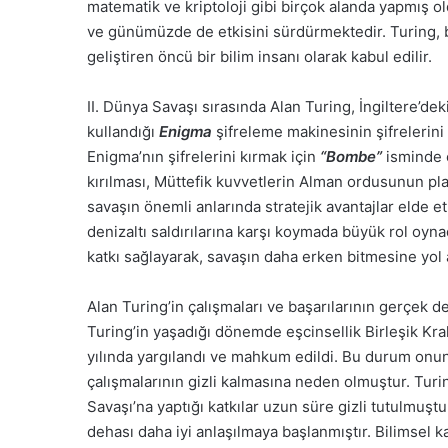
matematik ve kriptoloji gibi birçok alanda yapmış 
ve günümüzde de etkisini sürdürmektedir. Turing, b
geliştiren öncü bir bilim insanı olarak kabul edilir.
II. Dünya Savaşı sırasında Alan Turing, İngiltere’de
kullandığı
Enigma
şifreleme makinesinin şifrelerini 
Enigma’nın şifrelerini kırmak için
“Bombe”
isminde e
kırılması, Müttefik kuvvetlerin Alman ordusunun pla
savaşın önemli anlarında stratejik avantajlar elde e
denizaltı saldırılarına karşı koymada büyük rol oyna
katkı sağlayarak, savaşın daha erken bitmesine yol 
Alan Turing’in çalışmaları ve başarılarının gerçek de
Turing’in yaşadığı dönemde eşcinsellik Birleşik Krall
yılında yargılandı ve mahkum edildi. Bu durum onun
çalışmalarının gizli kalmasına neden olmuştur. Turin
Savaşı’na yaptığı katkılar uzun süre gizli tutulmuşt
dehası daha iyi anlaşılmaya başlanmıştır. Bilimsel k