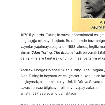
1970’li yıllarda, Turing’in savaş dönemindeki çalışma
bilgi açığa çıkmaya başladı. Bu dönemde bazı belgele
yayınlar yapılmaya başlandı. 1983 yılında, İngiliz
alınan
“Alan Turing: The Enigma”
adlı biyografi kita
geniş kitlelere tanıtarak onun bilimsel ve tarihsel kat
Andrew Hodges’ın eseri “Alan Turing: The Enigma”, İn
Alan Turing’in hayatını ve çalışmalarını konu alan k
başlayarak, akademik kariyerini, II. Dünya Savaşı sı
savaş sonrası bilgisayar bilimi ve yapay zeka alanın
anlatır. 587 sayfadan oluşmaktadır.