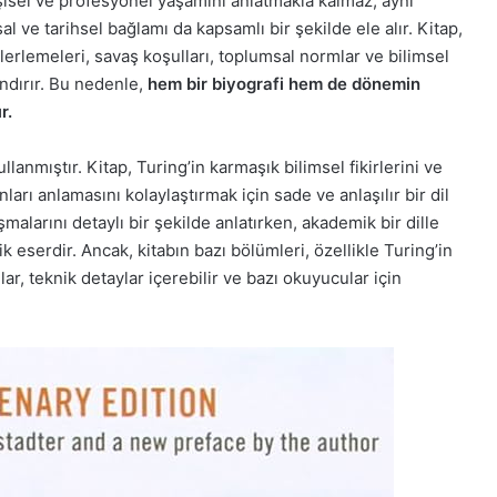
şisel ve profesyonel yaşamını anlatmakla kalmaz, aynı
l ve tarihsel bağlamı da kapsamlı bir şekilde ele alır. Kitap,
lerlemeleri, savaş koşulları, toplumsal normlar ve bilimsel
ndırır. Bu nedenle,
hem bir biyografi hem de dönemin
r.
llanmıştır. Kitap, Turing’in karmaşık bilimsel fikirlerini ve
arı anlamasını kolaylaştırmak için sade ve anlaşılır bir dil
şmalarını detaylı bir şekilde anlatırken, akademik bir dille
k eserdir. Ancak, kitabın bazı bölümleri, özellikle Turing’in
ar, teknik detaylar içerebilir ve bazı okuyucular için