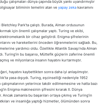
olduğu çalışmaları dünya çapında büyük yankı uyandırmıştır
ilgisayar biliminin temelini atan ve
yapay zeka
kavramını
ki Bletchley Park’ta çalıştı. Burada, Alman ordusunun
kırmak için önemli çalışmalar yaptı. Turing ve ekibi,
lektromekanik bir cihaz geliştirdi. Enigma şifrelerinin
nlarını ve hareketlerini önceden öğrenmelerini sağladı. Bu,
tmelerine yardımcı oldu. Özellikle Atlantik Savaşı’nda Alman
dı. Turing’in bu başarısı, Müttefik güçlerin zaferine önemli
açmış ve milyonlarca insanın hayatını kurtarmıştır.
ğeri, hayatını kaybettikten sonra daha iyi anlaşılmıştır.
ık’ta yasa dışıydı. Turing, eşcinselliği nedeniyle 1952
 çalışmalarının yeterince takdir edilmemesine ve hatta bazı
g’in Enigma makinesinin şifresini kırarak II. Dünya
ur. Ancak zamanla bu başarıları ortaya çıkmış ve Turing’in
atkıları ve insanlığa yaptığı hizmetler, ölümünden sonra