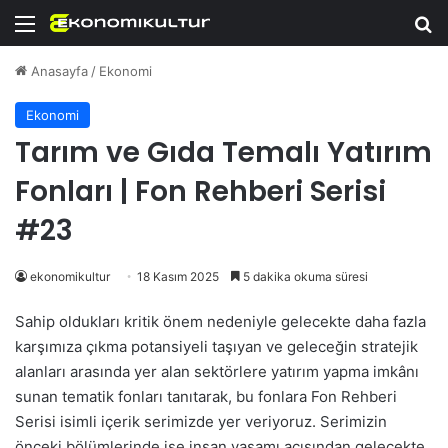
Menü
Ar
Anasayfa
/
Ekonomi
Ekonomi
Tarım ve Gıda Temalı Yatırım
Fonları | Fon Rehberi Serisi
#23
ekonomikultur
18 Kasım 2025
5 dakika okuma süresi
Sahip oldukları kritik önem nedeniyle gelecekte daha fazla
karşımıza çıkma potansiyeli taşıyan ve geleceğin stratejik
alanları arasında yer alan sektörlere yatırım yapma imkânı
sunan tematik fonları tanıtarak, bu fonlara Fon Rehberi
Serisi isimli içerik serimizde yer veriyoruz. Serimizin
önceki bölümlerinde ise insan yaşamı açısından gelecekte