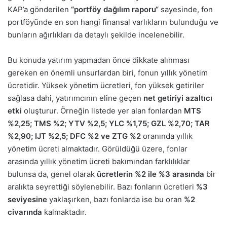
KAP’a gönderilen
“portföy dağılım raporu“
sayesinde, fon
portföyünde en son hangi finansal varlıkların bulunduğu ve
bunların ağırlıkları da detaylı şekilde incelenebilir.
Bu konuda yatırım yapmadan önce dikkate alınması
gereken en önemli unsurlardan biri, fonun yıllık yönetim
ücretidir. Yüksek yönetim ücretleri, fon yüksek getiriler
sağlasa dahi, yatırımcının eline geçen
net getiriyi azaltıcı
etki
oluşturur. Örneğin listede yer alan fonlardan
MTS
%2,25; TMS %2; YTV %2,5; YLC %1,75; GZL %2,70; TAR
%2,90; IJT %2,5; DFC %2 ve ZTG %2
oranında yıllık
yönetim ücreti almaktadır. Görüldüğü üzere, fonlar
arasında yıllık yönetim ücreti bakımından farklılıklar
bulunsa da, genel olarak
ücretlerin %2 ile %3 arasında
bir
aralıkta seyrettiği söylenebilir. Bazı fonların ücretleri
%3
seviyesine
yaklaşırken, bazı fonlarda ise bu oran
%2
civarında
kalmaktadır.