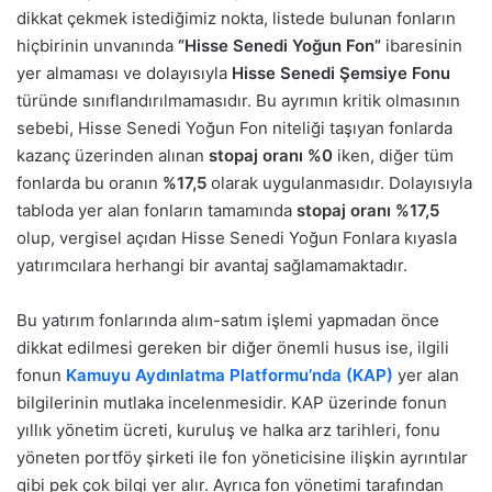
dikkat çekmek istediğimiz nokta, listede bulunan fonların
hiçbirinin unvanında
“Hisse Senedi Yoğun Fon”
ibaresinin
yer almaması ve dolayısıyla
Hisse Senedi Şemsiye Fonu
türünde sınıflandırılmamasıdır. Bu ayrımın kritik olmasının
sebebi, Hisse Senedi Yoğun Fon niteliği taşıyan fonlarda
kazanç üzerinden alınan
stopaj oranı %0
iken, diğer tüm
fonlarda bu oranın
%17,5
olarak uygulanmasıdır. Dolayısıyla
tabloda yer alan fonların tamamında
stopaj oranı %17,5
olup, vergisel açıdan Hisse Senedi Yoğun Fonlara kıyasla
yatırımcılara herhangi bir avantaj sağlamamaktadır.
Bu yatırım fonlarında alım-satım işlemi yapmadan önce
dikkat edilmesi gereken bir diğer önemli husus ise, ilgili
fonun
Kamuyu Aydınlatma Platformu’nda (KAP)
yer alan
bilgilerinin mutlaka incelenmesidir. KAP üzerinde fonun
yıllık yönetim ücreti, kuruluş ve halka arz tarihleri, fonu
yöneten portföy şirketi ile fon yöneticisine ilişkin ayrıntılar
gibi pek çok bilgi yer alır. Ayrıca fon yönetimi tarafından