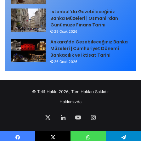
İstanbul’da Gezebileceğiniz
Banka Müzeleri | Osmanlı’dan
Günümüze Finans Tarihi
29 Ocak 2026
Ankara’da Gezebileceğiniz Banka
Müzeleri | Cumhuriyet Dönemi
Bankacılık ve İktisat Tarihi
26 Ocak 2026
© Telif Hakkı 2026, Tüm Hakları Saklıdır
Hakkımızda
X
LinkedIn
YouTube
Instagram