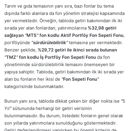
Tarım ve gıda temasının yanı sıra, bazı fonlar bu tema
dışında farklı alanlara da fon yönetim stratejisi kapsamında
yer vermektedir. Örneğin, tabloda getiri bakımından ilk iki
sırada yer alan fonlardan, yatırımcılarına
%32,98 getiri
sağlayan
“
MTS
“
fon kodlu Aktif Portföy Fon Sepeti Fonu
,
portföyünde
“sürdürülebilirlik“
temasına yer vermektedir.
Benzer şekilde,
%29,72 getiri ile ikinci sırada bulunan
“
TMZ
“
fon kodlu İş Portföy Fon Sepeti Fonu
da fon
yönetiminde sürdürülebilirlik temasını önemseyen bir
yapıya sahiptir. Tabloda, getiri bakımından ilk iki sırada yer
alan bu fonların her ikisi de
“
Fon Sepeti Fonu
“
kategorisinde bulunmaktadır.
Bunun yanı sıra, tabloda dikkat çeken bir diğer nokta ise
“
5
Yıl
“
sütununda herhangi bir getiri verisinin
bulunmamasıdır. Bu durum, listedeki fonların genel olarak
son yıllarda yatırımcılara sunulduğunu göstermektedir.
Getiri değerlendirmesi yapılırken bu önemli kriterin de