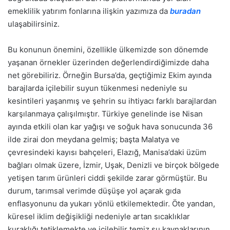
emeklilik yatırım fonlarına ilişkin yazımıza da
buradan
ulaşabilirsiniz.
Bu konunun önemini, özellikle ülkemizde son dönemde
yaşanan örnekler üzerinden değerlendirdiğimizde daha
net görebiliriz. Örneğin Bursa’da, geçtiğimiz Ekim ayında
barajlarda içilebilir suyun tükenmesi nedeniyle su
kesintileri yaşanmış ve şehrin su ihtiyacı farklı barajlardan
karşılanmaya çalışılmıştır. Türkiye genelinde ise Nisan
ayında etkili olan kar yağışı ve soğuk hava sonucunda 36
ilde zirai don meydana gelmiş; başta Malatya ve
çevresindeki kayısı bahçeleri, Elazığ, Manisa’daki üzüm
bağları olmak üzere, İzmir, Uşak, Denizli ve birçok bölgede
yetişen tarım ürünleri ciddi şekilde zarar görmüştür. Bu
durum, tarımsal verimde düşüşe yol açarak gıda
enflasyonunu da yukarı yönlü etkilemektedir. Öte yandan,
küresel iklim değişikliği nedeniyle artan sıcaklıklar
kuraklığı tetiklemekte ve içilebilir temiz su kaynaklarının