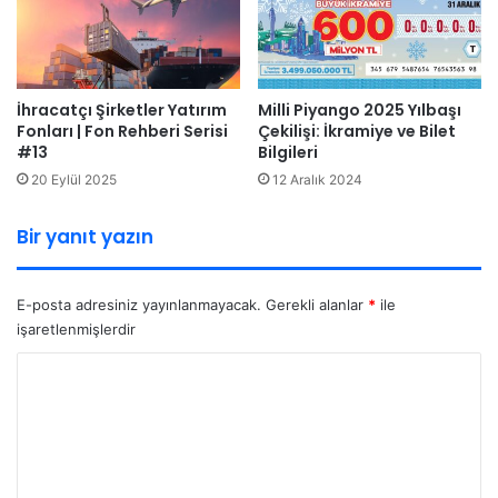
İhracatçı Şirketler Yatırım
Milli Piyango 2025 Yılbaşı
Fonları | Fon Rehberi Serisi
Çekilişi: İkramiye ve Bilet
#13
Bilgileri
20 Eylül 2025
12 Aralık 2024
Bir yanıt yazın
E-posta adresiniz yayınlanmayacak.
Gerekli alanlar
*
ile
işaretlenmişlerdir
Y
o
r
u