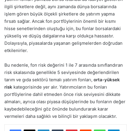
ilgili şirketlere değil, aynı zamanda dünya borsalarında
işlem gören büyük ölçekli şirketlere de yatırım yapma
fırsatı sağlar. Ancak fon portföylerinin önemli bir kısmı
hisse senetlerinden oluştuğu için, bu fonlar borsalardaki
yükseliş ve düşüş dalgalarına karşı oldukça hassastır.
Dolayısıyla, piyasalarda yaşanan gelişmelerden doğrudan
etkilenirler.
Bu nedenle, fon risk değerini 1 ile 7 arasında sınıflandıran
risk skalasında genellikle 5 seviyesinde değerlendirilen
tarım ve gıda sektörü temalı yatırım fonları,
orta-yüksek
risk
kategorisinde yer alır. Yatırımcıların bu fonları
portföylerine dahil etmeden önce risk seviyesini dikkate
almaları, ayrıca olası piyasa düşüşlerinde bu fonların değer
kaybedebileceğini göz önünde bulundurarak karar
vermeleri daha sağlıklı ve bilinçli bir yaklaşım olacaktır.
LinkedIn
Tumblr
Pinterest
Reddit
WhatsApp
Teleg