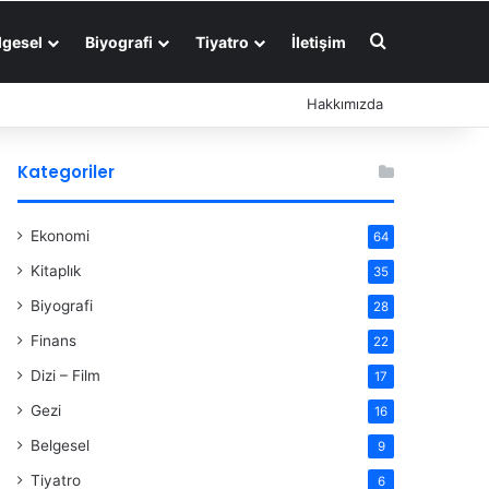
Arama yap ..
lgesel
Biyografi
Tiyatro
İletişim
Hakkımızda
Kategoriler
Ekonomi
64
Kitaplık
35
Biyografi
28
Finans
22
Dizi – Film
17
Gezi
16
Belgesel
9
Tiyatro
6