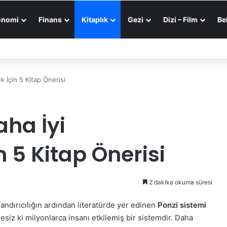
onomi
Finans
Kitaplık
Gezi
Dizi – Film
Be
e Makale
görünümü değiştir
k İçin 5 Kitap Önerisi
aha İyi
 5 Kitap Önerisi
2 dakika okuma süresi
andırıcılığın ardından literatürde yer edinen
Ponzi sistemi
siz ki milyonlarca insanı etkilemiş bir sistemdir. Daha