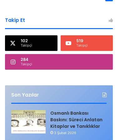
Takip Et
102
519
Takipçi
Takipçi
284
Takipçi
Son Yazılar
Osmanlı Bankası
Baskını: Süreci Anlatan
Kitaplar ve Tanıklıklar
3 Şubat 2026