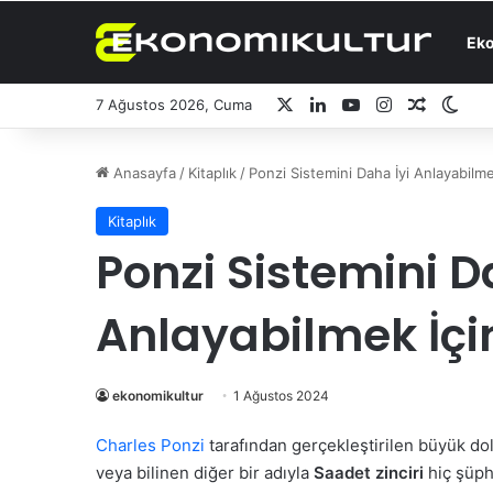
Ek
X
LinkedIn
YouTube
Instagram
Rastgel
Dış 
7 Ağustos 2026, Cuma
Anasayfa
/
Kitaplık
/
Ponzi Sistemini Daha İyi Anlayabilme
Kitaplık
Ponzi Sistemini D
Anlayabilmek İçin
ekonomikultur
1 Ağustos 2024
Charles Ponzi
tarafından gerçekleştirilen büyük dol
veya bilinen diğer bir adıyla
Saadet zinciri
hiç şüphe