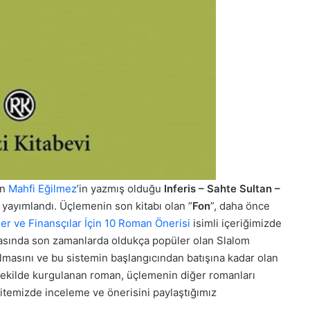
an
Mahfi Eğilmez
’in yazmış olduğu
Inferis – Sahte Sultan –
 yayımlandı. Üçlemenin son kitabı olan ”
Fon
”, daha önce
ler ve Finansçılar İçin 10 Roman Önerisi
isimli içeriğimizde
rasında son zamanlarda oldukça popüler olan Slalom
lmasını ve bu sistemin başlangıcından batışına kadar olan
r şekilde kurgulanan roman, üçlemenin diğer romanları
sitemizde inceleme ve önerisini paylaştığımız