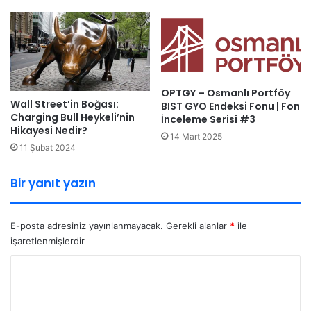
OPTGY – Osmanlı Portföy
Wall Street’in Boğası:
BIST GYO Endeksi Fonu | Fon
Charging Bull Heykeli’nin
İnceleme Serisi #3
Hikayesi Nedir?
14 Mart 2025
11 Şubat 2024
Bir yanıt yazın
E-posta adresiniz yayınlanmayacak.
Gerekli alanlar
*
ile
işaretlenmişlerdir
Y
o
r