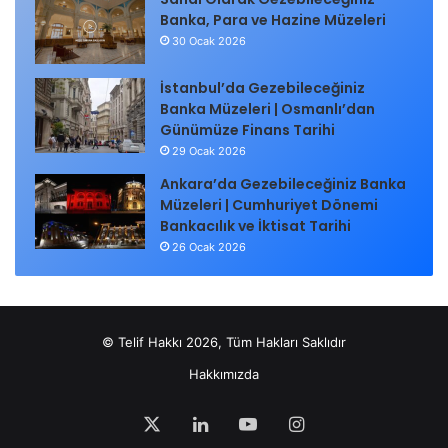
Banka, Para ve Hazine Müzeleri
30 Ocak 2026
İstanbul’da Gezebileceğiniz
Banka Müzeleri | Osmanlı’dan
Günümüze Finans Tarihi
29 Ocak 2026
Ankara’da Gezebileceğiniz Banka
Müzeleri | Cumhuriyet Dönemi
Bankacılık ve İktisat Tarihi
26 Ocak 2026
© Telif Hakkı 2026, Tüm Hakları Saklıdır
Hakkımızda
X
LinkedIn
YouTube
Instagram