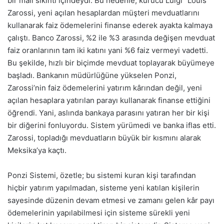
bir mali sıkıntı içindeydi. Bu nedenle, kurucu Luigi “Louis”
Zarossi, yeni açılan hesaplardan müşteri mevduatlarını
kullanarak faiz ödemelerini finanse ederek ayakta kalmaya
çalıştı. Banco Zarossi, %2 ile %3 arasında değişen mevduat
faiz oranlarının tam iki katını yani %6 faiz vermeyi vadetti.
Bu şekilde, hızlı bir biçimde mevduat toplayarak büyümeye
başladı. Bankanın müdürlüğüne yükselen Ponzi,
Zarossi’nin faiz ödemelerini yatırım kârından değil, yeni
açılan hesaplara yatırılan parayı kullanarak finanse ettiğini
öğrendi. Yani, aslında bankaya parasını yatıran her bir kişi
bir diğerini fonluyordu. Sistem yürümedi ve banka iflas etti.
Zarossi, topladığı mevduatların büyük bir kısmını alarak
Meksika’ya kaçtı.
Ponzi Sistemi, özetle; bu sistemi kuran kişi tarafından
hiçbir yatırım yapılmadan, sisteme yeni katılan kişilerin
sayesinde düzenin devam etmesi ve zamanı gelen kâr payı
ödemelerinin yapılabilmesi için sisteme sürekli yeni