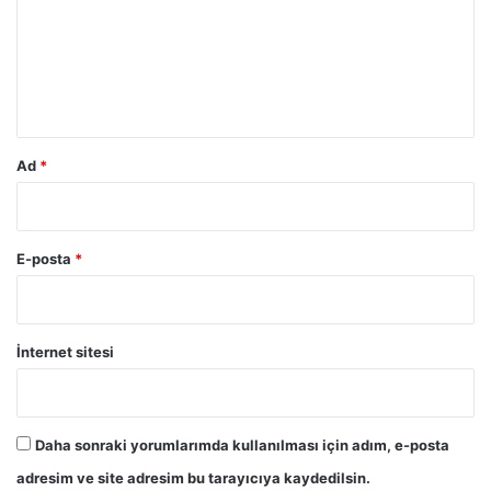
u
m
*
Ad
*
E-posta
*
İnternet sitesi
Daha sonraki yorumlarımda kullanılması için adım, e-posta
adresim ve site adresim bu tarayıcıya kaydedilsin.