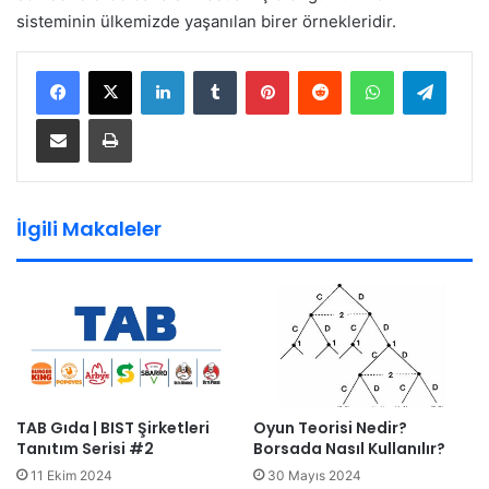
sisteminin ülkemizde yaşanılan birer örnekleridir.
LinkedIn
Tumblr
Pinterest
Reddit
WhatsApp
Teleg
E-Posta ile paylaş
Yazdır
İlgili Makaleler
TAB Gıda | BIST Şirketleri
Oyun Teorisi Nedir?
Tanıtım Serisi #2
Borsada Nasıl Kullanılır?
11 Ekim 2024
30 Mayıs 2024