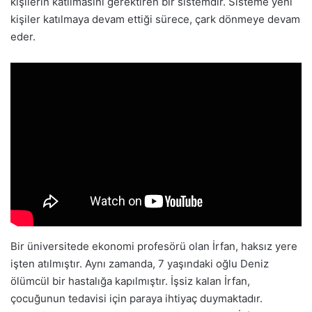
kişilerin katılmasını gerektiren bir sistemdir. Sisteme yeni
kişiler katılmaya devam ettiği sürece, çark dönmeye devam
eder.
Bir üniversitede ekonomi profesörü olan İrfan, haksız yere
işten atılmıştır. Aynı zamanda, 7 yaşındaki oğlu Deniz
ölümcül bir hastalığa kapılmıştır. İşsiz kalan İrfan,
çocuğunun tedavisi için paraya ihtiyaç duymaktadır.