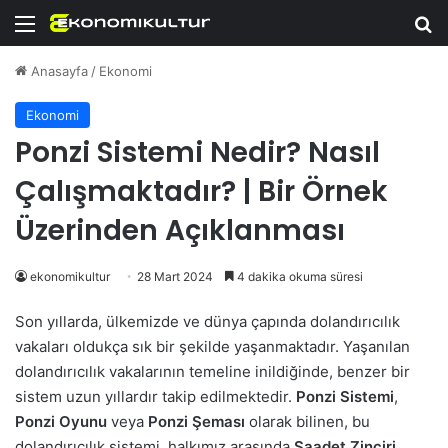
Menü
Ar
Anasayfa
/
Ekonomi
Ekonomi
Ponzi Sistemi Nedir? Nasıl
Çalışmaktadır? | Bir Örnek
Üzerinden Açıklanması
ekonomikultur
28 Mart 2024
4 dakika okuma süresi
Son yıllarda, ülkemizde ve dünya çapında dolandırıcılık
vakaları oldukça sık bir şekilde yaşanmaktadır. Yaşanılan
dolandırıcılık vakalarının temeline inildiğinde, benzer bir
sistem uzun yıllardır takip edilmektedir.
Ponzi Sistemi
,
Ponzi Oyunu
veya
Ponzi Şeması
olarak bilinen, bu
dolandırıcılık sistemi, halkımız arasında
Saadet Zinciri