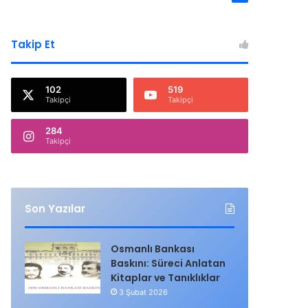
Takip Et
102
519
Takipçi
Takipçi
284
Takipçi
Son Yazılar
Osmanlı Bankası
Baskını: Süreci Anlatan
Kitaplar ve Tanıklıklar
3 Şubat 2026