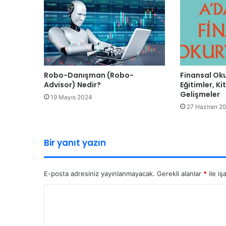
Robo-Danışman (Robo-
Finansal Oku
Advisor) Nedir?
Eğitimler, Ki
Gelişmeler
19 Mayıs 2024
27 Haziran 2
Bir yanıt yazın
E-posta adresiniz yayınlanmayacak.
Gerekli alanlar
*
ile iş
Y
o
r