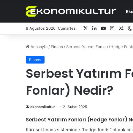
Ek
X
LinkedIn
YouTube
Instagr
Ras
8 Ağustos 2026, Cumartesi
Anasayfa
/
Finans
/
Serbest Yatırım Fonları (Hedge Fonl
Finans
Serbest Yatırım 
Fonlar) Nedir?
ekonomikultur
21 Şubat 2025
Serbest Yatırım Fonları (Hedge Fonlar) N
Küresel finans sisteminde
“
hedge funds
“
olarak bi