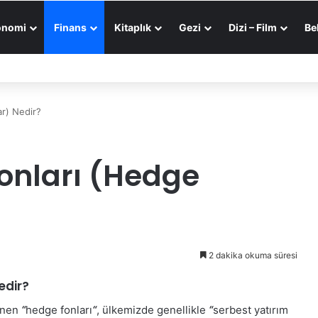
onomi
Finans
Kitaplık
Gezi
Dizi – Film
Be
am
tgele Makale
Dış görünümü değiştir
ar) Nedir?
Fonları (Hedge
2 dakika okuma süresi
edir?
linen
“
hedge fonları
“
, ülkemizde genellikle
“
serbest yatırım