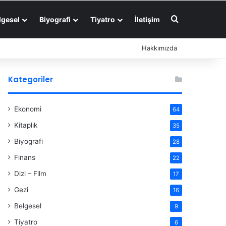
Arama yap ..
lgesel
Biyografi
Tiyatro
İletişim
Hakkımızda
Kategoriler
Ekonomi
64
Kitaplık
35
Biyografi
28
Finans
22
Dizi – Film
17
Gezi
16
Belgesel
9
Tiyatro
6