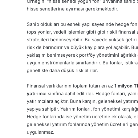
Örneğin,
“
hisse senedi yoğun fon
“
unvanına sahip b
hisse senetlerine ayırması gerekmektedir.
Sahip oldukları bu esnek yapı sayesinde hedge fonl
(opsiyonlar, vadeli işlemler gibi) gibi riskli finansa
stratejileri benimseyebilir. Bu sayede yüksek getiri
risk de barındırır ve büyük kayıplara yol açabilir. 
yaklaşım benimseyerek portföy yönetimini ağırlıklı o
uygun enstrümanlarla sınırlandırır. Bu fonlar, istikra
genellikle daha düşük risk alırlar.
Finansal varlıklarının toplam tutarı en az
1 milyon T
yatırımcı
sınıfına dahil edilirler. Hedge fonları, yalnı
yatırımcılara açıktır. Buna karşın, geleneksel yatırım
yapıya sahiptir. Yatırım fonları, fon yönetimi karşılığ
Hedge fonlarında ise yönetim ücretine ek olarak, el
geleneksel yatırım fonlarında yönetim ücretleri ge
uygulanmaz.