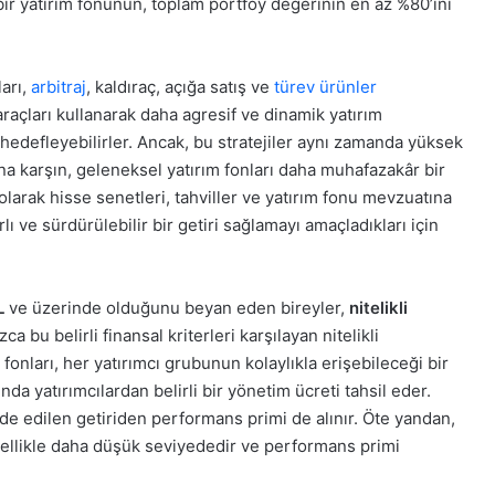
ir yatırım fonunun, toplam portföy değerinin en az %80’ini
arı,
arbitraj
, kaldıraç, açığa satış ve
türev ürünler
l araçları kullanarak daha agresif ve dinamik yatırım
 hedefleyebilirler. Ancak, bu stratejiler aynı zamanda yüksek
Buna karşın, geleneksel yatırım fonları daha muhafazakâr bir
larak hisse senetleri, tahviller ve yatırım fonu mevzuatına
rlı ve sürdürülebilir bir getiri sağlamayı amaçladıkları için
L
ve üzerinde olduğunu beyan eden bireyler,
nitelikli
zca bu belirli finansal kriterleri karşılayan nitelikli
 fonları, her yatırımcı grubunun kolaylıkla erişebileceği bir
ında yatırımcılardan belirli bir yönetim ücreti tahsil eder.
de edilen getiriden performans primi de alınır. Öte yandan,
nellikle daha düşük seviyededir ve performans primi