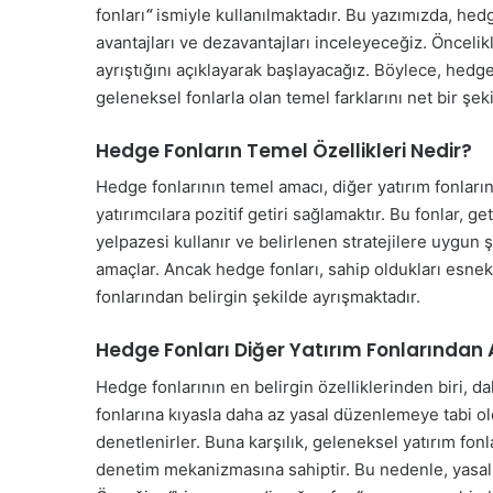
fonları
“
ismiyle kullanılmaktadır. Bu yazımızda, hedge
avantajları ve dezavantajları inceleyeceğiz. Öncelik
ayrıştığını açıklayarak başlayacağız. Böylece, hedg
geleneksel fonlarla olan temel farklarını net bir şek
Hedge Fonların Temel Özellikleri Nedir?
Hedge fonlarının temel amacı, diğer yatırım fonları
yatırımcılara pozitif getiri sağlamaktır. Bu fonlar, ge
yelpazesi kullanır ve belirlenen stratejilere uygun
amaçlar. Ancak hedge fonları, sahip oldukları esnek 
fonlarından belirgin şekilde ayrışmaktadır.
Hedge Fonları Diğer Yatırım Fonlarından A
Hedge fonlarının en belirgin özelliklerinden biri, d
fonlarına kıyasla daha az yasal düzenlemeye tabi old
denetlenirler. Buna karşılık, geleneksel yatırım fon
denetim mekanizmasına sahiptir. Bu nedenle, yasa