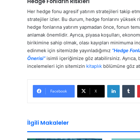
Hedge Fonların Riskleri
Her hedge fonu agresif yatırım stratejileri takip e
stratejiler izler. Bu durum, hedge fonlarını yüksek r
hedge fonlarına yatırım yapmadan önce, fonun temasın
anlamak önemlidir. Ayrıca, piyasa koşulları, ekonom
birikimine sahip olmak, olası kayıpları minimuma ind
edinmek için sitemizde yayınladığımız
“Hedge Fonla
Önerisi“
isimli içeriğimize göz atabilirsiniz. Ayrıca
incelemeleri için sitemizin
kitaplık
bölümüne göz ata
LinkedIn
Tu
Facebook
X
İlgili Makaleler