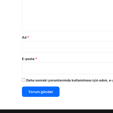
u
m
*
Ad
*
E-posta
*
Daha sonraki yorumlarımda kullanılması için adım, e-