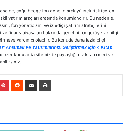
tmese de, çoğu hedge fon genel olarak yüksek risk içeren
iskli yatırım araçları arasında konumlandırır. Bu nedenle,
ı, fon yöneticisini ve izlediği yatırım stratejilerini
i ve finans piyasaları hakkında genel bir öngörüye ve bilgi
irmeye yardımcı olabilir. Bu konuda daha fazla bilgi
rı Anlamak ve Yatırımlarınızı Geliştirmek İçin 4 Kitap
, benzer konularda sitemizde paylaştığımız kitap öneri ve
bilirsiniz.
mblr
Pinterest
Reddit
E-Posta ile paylaş
Yazdır