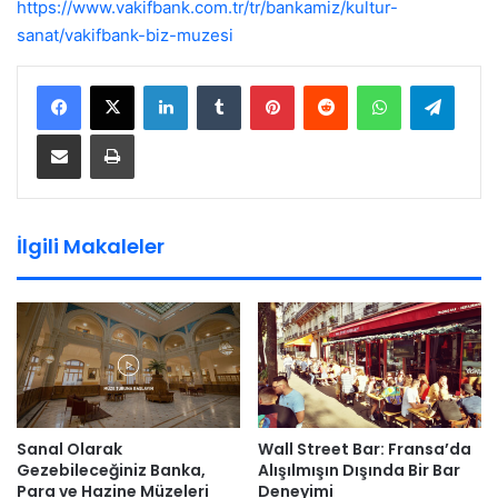
https://www.vakifbank.com.tr/tr/bankamiz/kultur-
sanat/vakifbank-biz-muzesi
LinkedIn
Tumblr
Pinterest
Reddit
WhatsApp
Teleg
E-Posta ile paylaş
Yazdır
İlgili Makaleler
Sanal Olarak
Wall Street Bar: Fransa’da
Gezebileceğiniz Banka,
Alışılmışın Dışında Bir Bar
Para ve Hazine Müzeleri
Deneyimi