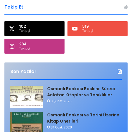
Takip Et
102
519
Takipçi
Takipçi
284
Takipçi
Son Yazılar
Osmanlı Bankası Baskını: Süreci
Anlatan Kitaplar ve Tanıklıklar
3 Şubat 2026
Osmanlı Bankası ve Tarihi Üzerine
Kitap Önerileri
31 Ocak 2026