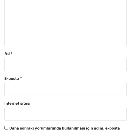
r
u
m
*
Ad
*
E-posta
*
İnternet sitesi
Daha sonraki yorumlarımda kullanılması için adım, e-posta