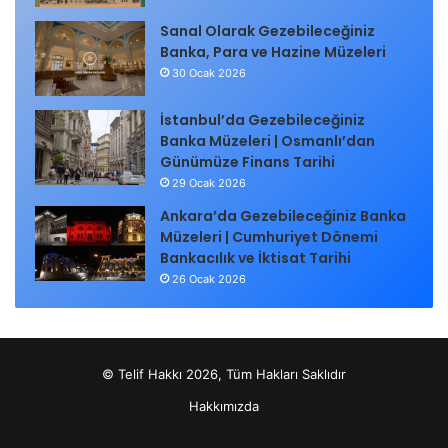
Sanal Olarak Gezebileceğiniz
Banka, Para ve Hazine Müzeleri
30 Ocak 2026
İstanbul’da Gezebileceğiniz
Banka Müzeleri | Osmanlı’dan
Günümüze Finans Tarihi
29 Ocak 2026
Ankara’da Gezebileceğiniz Banka
Müzeleri | Cumhuriyet Dönemi
Bankacılık ve İktisat Tarihi
26 Ocak 2026
© Telif Hakkı 2026, Tüm Hakları Saklıdır
Hakkımızda