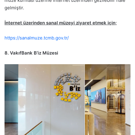
müze kurması üzerine internet üzerinden gezilebilir hale
gelmiştir.
İnternet üzerinden sanal müzeyi ziyaret etmek için;
https://sanalmuze.tcmb.gov.tr/
8. VakıfBank B’iz Müzesi