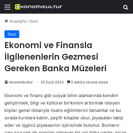
Menü
Ar
Anasayfa
/
Gezi
Gezi
Ekonomi ve Finansla
İlgilenenlerin Gezmesi
Gereken Banka Müzeleri
ekonomikultur
20 Eylül 2023
5 dakika okuma süresi
Ekonomi ve finans gibi sosyal bilim alanlarında kendini
geliştirmek, bilgi ve kültürel birikimini arttırmak isteyen
kişiler genel itibariyle lisans eğitimlerini tamamlar ve bu
sırada kurslara katılır, çeşitli kitaplar okur, piyasaları takip
eder ve işgücü piyasasının içerisinde bulunur. Bunların
yanı sıra pek de popüler olmayan bir yol daha vardır: müze