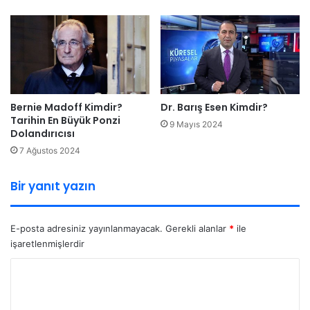
Bernie Madoff Kimdir?
Dr. Barış Esen Kimdir?
Tarihin En Büyük Ponzi
9 Mayıs 2024
Dolandırıcısı
7 Ağustos 2024
Bir yanıt yazın
E-posta adresiniz yayınlanmayacak.
Gerekli alanlar
*
ile
işaretlenmişlerdir
Y
o
r