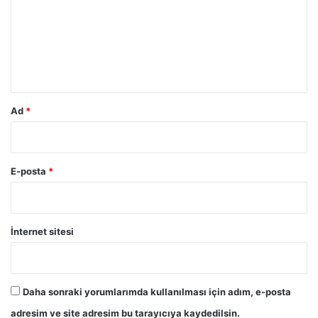
u
m
*
Ad
*
E-posta
*
İnternet sitesi
Daha sonraki yorumlarımda kullanılması için adım, e-posta
adresim ve site adresim bu tarayıcıya kaydedilsin.