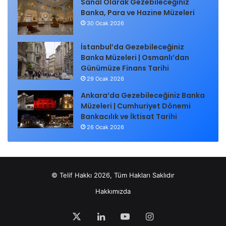
Sanal Olarak Gezebileceğiniz
Banka, Para ve Hazine Müzeleri
30 Ocak 2026
İstanbul’da Gezebileceğiniz
Banka Müzeleri | Osmanlı’dan
Günümüze Finans Tarihi
29 Ocak 2026
Ankara’da Gezebileceğiniz Banka
Müzeleri | Cumhuriyet Dönemi
Bankacılık ve İktisat Tarihi
26 Ocak 2026
© Telif Hakkı 2026, Tüm Hakları Saklıdır
Hakkımızda
X
LinkedIn
YouTube
Instagram