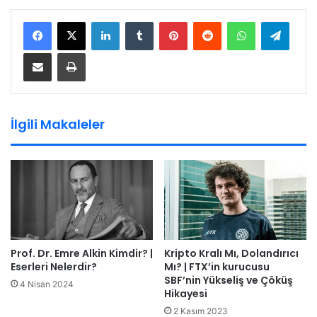
LinkedIn
Tumblr
Pinterest
Reddit
WhatsApp
Teleg
E-Posta ile paylaş
Yazdır
İlgili Makaleler
Prof. Dr. Emre Alkin Kimdir? |
Kripto Kralı Mı, Dolandırıcı
Eserleri Nelerdir?
Mı? | FTX’in kurucusu
SBF’nin Yükseliş ve Çöküş
4 Nisan 2024
Hikayesi
2 Kasım 2023