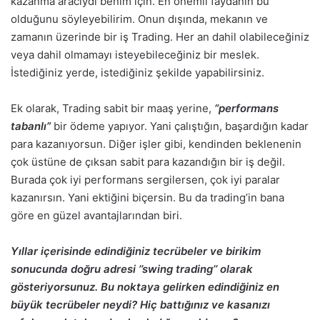
kazanma aracıydı benim için. En önemli faydanın bu
olduğunu söyleyebilirim. Onun dışında, mekanın ve
zamanın üzerinde bir iş Trading. Her an dahil olabileceğiniz
veya dahil olmamayı isteyebileceğiniz bir meslek.
İstediğiniz yerde, istediğiniz şekilde yapabilirsiniz.
Ek olarak, Trading sabit bir maaş yerine,
“performans
tabanlı”
bir ödeme yapıyor. Yani çalıştığın, başardığın kadar
para kazanıyorsun. Diğer işler gibi, kendinden beklenenin
çok üstüne de çıksan sabit para kazandığın bir iş değil.
Burada çok iyi performans sergilersen, çok iyi paralar
kazanırsın. Yani ektiğini biçersin. Bu da trading’in bana
göre en güzel avantajlarından biri.
Yıllar içerisinde edindiğiniz tecrübeler ve birikim
sonucunda doğru adresi ’’swing trading’’ olarak
gösteriyorsunuz. Bu noktaya gelirken edindiğiniz en
büyük tecrübeler neydi? Hiç battığınız ve kasanızı