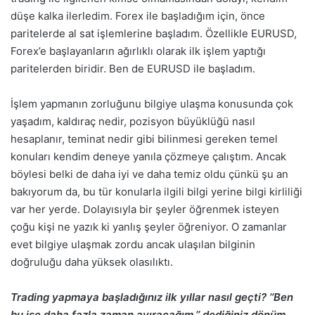
düşe kalka ilerledim. Forex ile başladığım için, önce
paritelerde al sat işlemlerine başladım. Özellikle EURUSD,
Forex’e başlayanların ağırlıklı olarak ilk işlem yaptığı
paritelerden biridir. Ben de EURUSD ile başladım.
İşlem yapmanın zorluğunu bilgiye ulaşma konusunda çok
yaşadım, kaldıraç nedir, pozisyon büyüklüğü nasıl
hesaplanır, teminat nedir gibi bilinmesi gereken temel
konuları kendim deneye yanıla çözmeye çalıştım. Ancak
böylesi belki de daha iyi ve daha temiz oldu çünkü şu an
bakıyorum da, bu tür konularla ilgili bilgi yerine bilgi kirliliği
var her yerde. Dolayısıyla bir şeyler öğrenmek isteyen
çoğu kişi ne yazık ki yanlış şeyler öğreniyor. O zamanlar
evet bilgiye ulaşmak zordu ancak ulaşılan bilginin
doğruluğu daha yüksek olasılıktı.
Trading yapmaya başladığınız ilk yıllar nasıl geçti? ’’Ben
bu işe daha fazla zaman ayıracağım.’’ dediğiniz dönüm