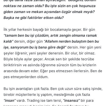
noktası ne zaman oldu? Bu işte sizin en çok hoşunuza
giden zaman ve mekan açısından özgür olmak mıydı?
Başka ne gibi faktörler etken oldu?
İlk yıllar herkesin bayağı bir bocalamayla geçer. Bir gün
“tamam ben bu işi çözdüm, artık zengin olmama ramak
kaldı”
dersin, diğer gün
“Allahım nerden bulaştım ben bu
işe, sanıyorum bu iş bana göre değil”
dersin. Her gün yeni
şeyler öğrenir, yeni şeyler denersin. Bir olur, bir olmaz.
Böyle böyle aylar geçer. Ancak sen bir şekilde tecrübe
biriktirirsin ve aslında öğrenme sürecin tüm bu krizlerin
arasında devam eder. Eğer pes etmezsen ilerlersin. Ben de
pes etmeyenlerden oldum.
Bu işin avantajları çok fazla. Ben çok uzun süre satış işinde,
birebir müşterilerle iş yaptım, mesleğimde çok fazla
“insan”
vardı. Trading ise tam tersi,
“insansız”
bir para